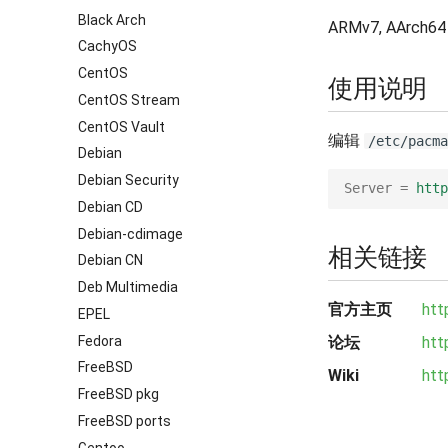
Black Arch
ARMv7, AArch64
CachyOS
CentOS
使用说明
CentOS Stream
CentOS Vault
编辑
/etc/pacma
Debian
Debian Security
Server
=
http
Debian CD
Debian-cdimage
相关链接
Debian CN
Deb Multimedia
官方主页
htt
EPEL
Fedora
论坛
htt
FreeBSD
Wiki
htt
FreeBSD pkg
FreeBSD ports
Gentoo