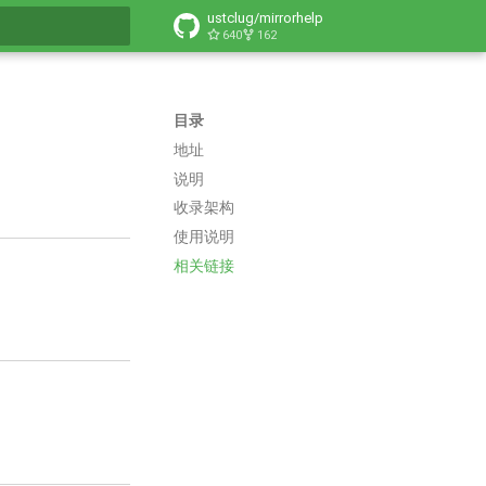
ustclug/mirrorhelp
640
162
搜索引擎
目录
地址
说明
收录架构
使用说明
相关链接