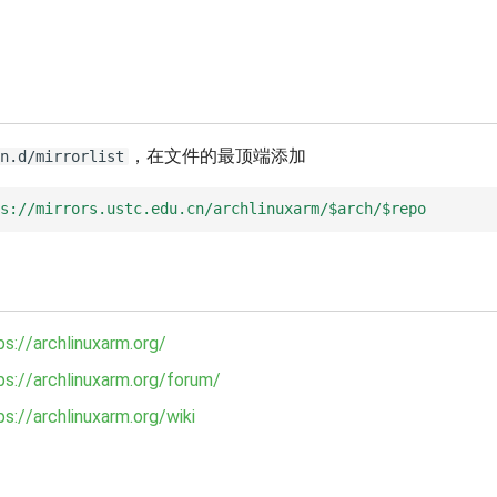
，在文件的最顶端添加
n.d/mirrorlist
s://mirrors.ustc.edu.cn/archlinuxarm/$arch/$repo
ps://archlinuxarm.org/
ps://archlinuxarm.org/forum/
ps://archlinuxarm.org/wiki