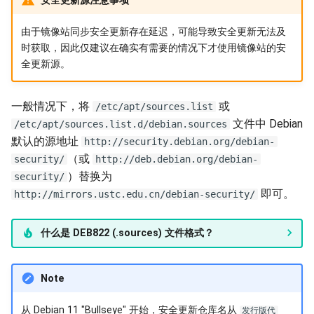
安全更新源注意事项
MySQL
由于镜像站同步安全更新存在延迟，可能导致安全更新无法及
时获取，因此仅建议在确实有需要的情况下才使用镜像站的安
Nix Channels
全更新源。
NVIDIA Container 运行时库
一般情况下，将
或
/etc/apt/sources.list
Packaging Gitea 打包
文件中 Debian
/etc/apt/sources.list.d/debian.sources
默认的源地址
http://security.debian.org/debian-
Qt
（或
security/
http://deb.debian.org/debian-
）替换为
security/
Raspberrypi
即可。
http://mirrors.ustc.edu.cn/debian-security/
ROS
什么是 DEB822 (.sources) 文件格式？
ROS2
Note
ROS distributions
从 Debian 11 "Bullseye" 开始，安全更新仓库名从
发行版代