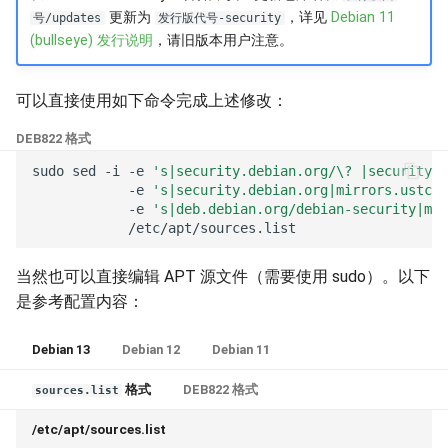
Sagemath
更新为
，详见
Debian 11
号/updates
发行版代号-security
(bullseye) 发行说明
，请旧版本用户注意。
n.wtf
可以直接使用如下命令完成上述修改：
Tailscale
DEB822 格式
WinGet
sudo
sed
-i
-e
's|security.debian.org/\? |security.d
-e
's|security.debian.org|mirrors.ustc.e
-e
's|deb.debian.org/debian-security|mir
WinGet 字体
XBMC/Kodi
当然也可以直接编辑 APT 源文件（需要使用 sudo）。以下
是参考配置内容：
Debian 13
Debian 12
Debian 11
格式
DEB822 格式
sources.list
/etc/apt/sources.list