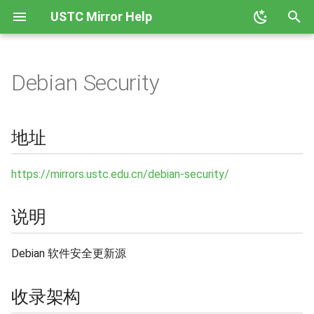
USTC Mirror Help
正
在
Debian Security
地址
GHCup
Anaconda
初
始
说明
Hackage
Ceph
地址
化
收录架构
Node
CPAN
搜
https://mirrors.ustc.edu.cn/debian-security/
收录版本
PyPI
CRAN
索
说明
引
使用说明
Rubygems
Docker CE
擎
Debian 软件安全更新源
相关链接
Rust Crates
Docker Hub
收录架构
Rust Toolchain 反向代理
Emacs ELPA