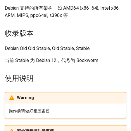
Debian 支持的所有架构，如 AMD64 (x86_64), Intel x86,
Stackage
Flathub 缓存
ARM, MIPS, ppc64el, s390x 等
GitHub Release
收录版本
Homebrew
Debian Old Old Stable, Old Stable, Stable
Homebrew Bottles
当前 Stable 为 Debian 12，代号为 Bookworm
InfluxData
使用说明
Kubernetes
Linux 内核源码
Warning
MariaDB
操作前请做好相应备份
Mozilla Firefox